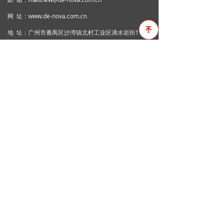
网 址：www.de-nova.com.cn
녠
地 址：广州市番禺区沙湾镇北村工业区滴水岩街11号
企业微信
微信公众号
粤ICP备19123565号-2
本网站由阿里云提供云计算及安全服务
本网站支持
IPv6
Powered by 万网